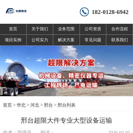
182-0128-6942
首页
关于我们
业务范围
公司资质
合作流程
项目实例
公司实力
解决方案
常见问题
联系我们
首页
>
华北
>
河北
>
邢台
>
邢台列表
邢台超限大件专业大型设备运输
作者：管理员
阅读：
2026-03-05