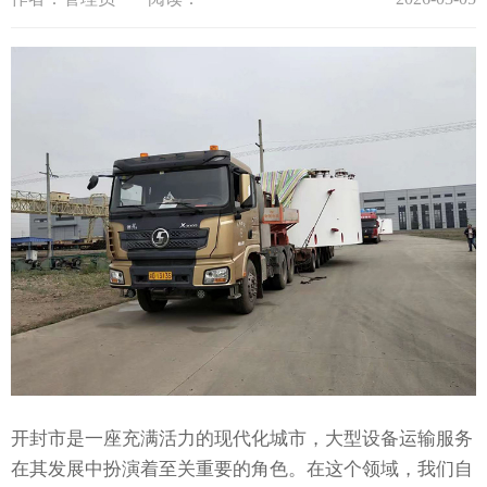
开封市是一座充满活力的现代化城市，大型设备运输服务
在其发展中扮演着至关重要的角色。在这个领域，我们自