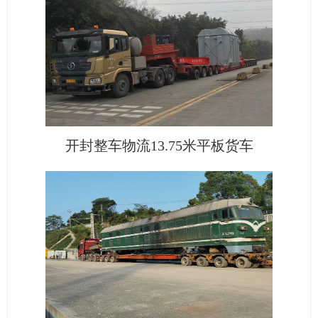
开封整车物流13.75米平板货车