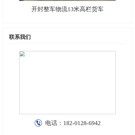
开封整车物流13米高栏货车
联系我们
电话：
182-0128-6942