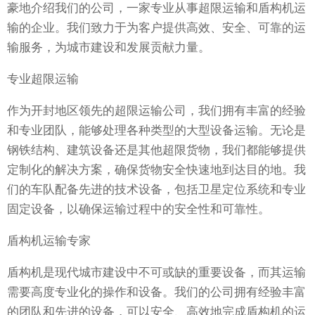
豪地介绍我们的公司，一家专业从事超限运输和盾构机运
输的企业。我们致力于为客户提供高效、安全、可靠的运
输服务，为城市建设和发展贡献力量。
专业超限运输
作为开封地区领先的超限运输公司，我们拥有丰富的经验
和专业团队，能够处理各种类型的大型设备运输。无论是
钢铁结构、建筑设备还是其他超限货物，我们都能够提供
定制化的解决方案，确保货物安全快速地到达目的地。我
们的车队配备先进的技术设备，包括卫星定位系统和专业
固定设备，以确保运输过程中的安全性和可靠性。
盾构机运输专家
盾构机是现代城市建设中不可或缺的重要设备，而其运输
需要高度专业化的操作和设备。我们的公司拥有经验丰富
的团队和先进的设备，可以安全、高效地完成盾构机的运