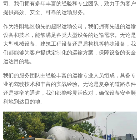
司。我们拥有多年丰富的经验和专业团队，致力于为客户
提供高效、安全、可靠的运输服务。
作为洛阳地区领先的超限运输公司，我们拥有先进的运输
设备和技术，能够满足各类大型设备的运输需求。无论是
大型机械设备、建筑工程设备还是盾构机等特殊设备，我
们都能够为客户提供定制化的运输方案，保障设备的安全
运达目的地。
我们的服务团队由经验丰富的运输专业人员组成，具备专
业的驾驶技术和丰富的实战经验。无论是复杂的道路条件
还是狭窄的通道，我们都能够灵活应对，确保设备安全顺
利地到达目的地。