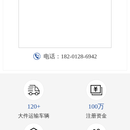
电话：
182-0128-6942
120+
100万
大件运输车辆
注册资金