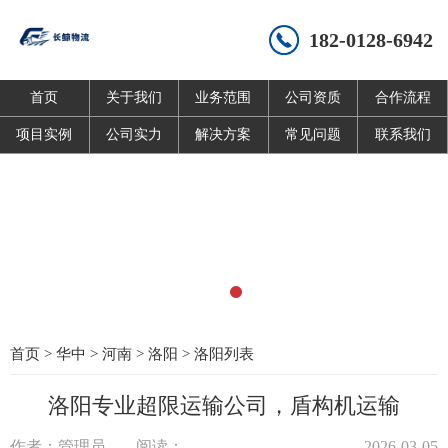
182-0128-6942
首页
关于我们
业务范围
公司资质
合作流程
项目实例
公司实力
解决方案
常见问题
联系我们
首页
>
华中
>
河南
>
洛阳
>
洛阳列表
洛阳专业超限运输公司，盾构机运输
作者：管理员
阅读：
2026-03-05