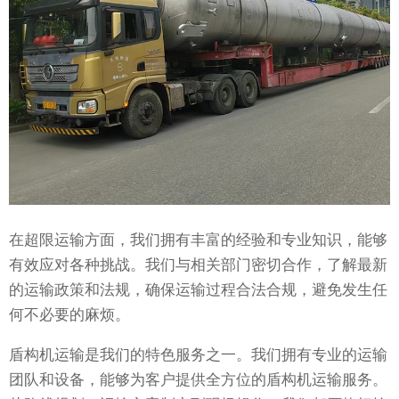
在超限运输方面，我们拥有丰富的经验和专业知识，能够
有效应对各种挑战。我们与相关部门密切合作，了解最新
的运输政策和法规，确保运输过程合法合规，避免发生任
何不必要的麻烦。
盾构机运输是我们的特色服务之一。我们拥有专业的运输
团队和设备，能够为客户提供全方位的盾构机运输服务。