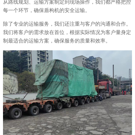
从路线规划、运输方案制定到现场操作，我们都严格把控
每一个环节，确保盾构机的安全运输。
除了专业的运输服务，我们还注重与客户的沟通和合作。
我们将客户的需求放在首位，根据实际情况为客户量身定
制最适合的运输方案，确保服务的质量和效率。