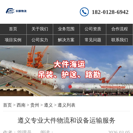
182-0128-6942
首页
关于我们
业务范围
公司资质
合作流程
项目实例
公司实力
解决方案
常见问题
联系我们
首页
>
西南
>
贵州
>
遵义
>
遵义列表
遵义专业大件物流和设备运输服务
作者：管理员
阅读：
2026-03-05