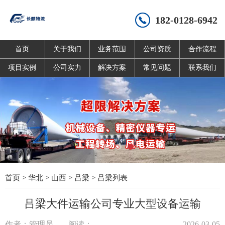
182-0128-6942
首页
关于我们
业务范围
公司资质
合作流程
项目实例
公司实力
解决方案
常见问题
联系我们
首页
>
华北
>
山西
>
吕梁
>
吕梁列表
吕梁大件运输公司专业大型设备运输
作者：管理员
阅读：
2026-03-05