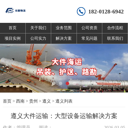
182-0128-6942
首页
关于我们
业务范围
公司资质
合作流程
项目实例
公司实力
解决方案
常见问题
联系我们
首页
>
西南
>
贵州
>
遵义
>
遵义列表
遵义大件运输：大型设备运输解决方案
作者：管理员
阅读：
2026-03-05