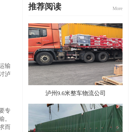
推荐阅读
More
运输
讨泸
泸州9.6米整车物流公司
要专
喻。
求而