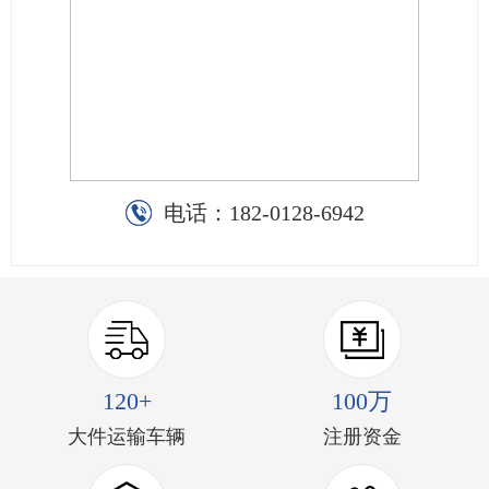
电话：
182-0128-6942
120+
100万
大件运输车辆
注册资金