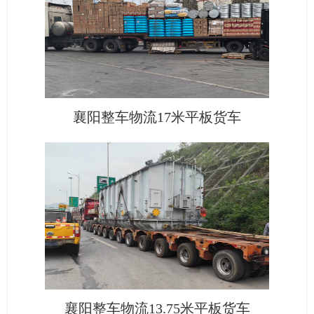
襄阳整车物流17米平板货车
襄阳整车物流13.75米平板货车