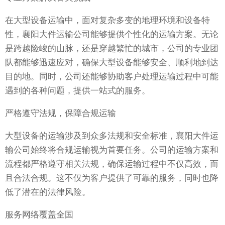
在大型设备运输中，面对复杂多变的地理环境和设备特
性，襄阳大件运输公司能够提供个性化的运输方案。无论
是跨越险峻的山脉，还是穿越繁忙的城市，公司的专业团
队都能够迅速应对，确保大型设备能够安全、顺利地到达
目的地。同时，公司还能够协助客户处理运输过程中可能
遇到的各种问题，提供一站式的服务。
严格遵守法规，保障合规运输
大型设备的运输涉及到众多法规和安全标准，襄阳大件运
输公司始终将合规运输视为首要任务。公司的运输方案和
流程都严格遵守相关法规，确保运输过程中不仅高效，而
且合法合规。这不仅为客户提供了可靠的服务，同时也降
低了潜在的法律风险。
服务网络覆盖全国