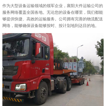
作为大型设备运输领域的领军企业，襄阳大件运输公司的
服务网络覆盖全国各地。无论您的设备在哪里，我们都能
够提供快捷、高效的运输服务。公司拥有完善的物流配送
网络，能够确保设备能够按时、按计划地到达目的地。