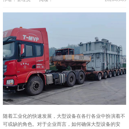
随着工业化的快速发展，大型设备在各行各业中扮演着不
可或缺的角色。对于企业而言，如何确保大型设备的安