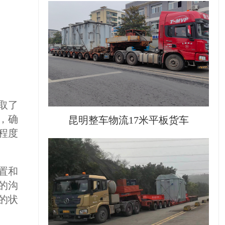
取了
，确
昆明整车物流17米平板货车
程度
置和
的沟
的状