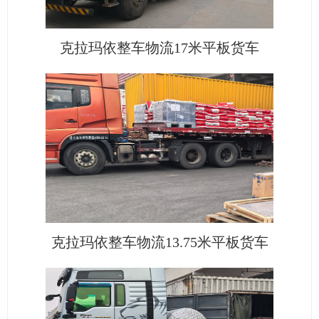
克拉玛依整车物流17米平板货车
克拉玛依整车物流13.75米平板货车