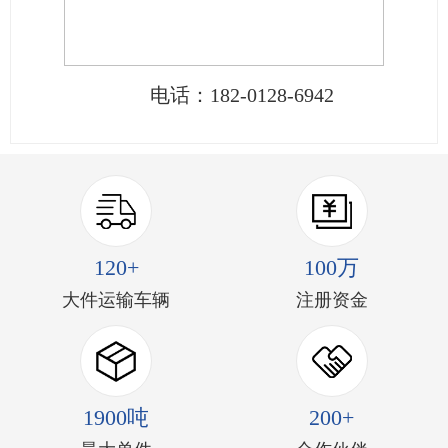
电话：
182-0128-6942
120+
100万
大件运输车辆
注册资金
1900吨
200+