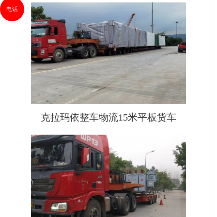
电话
克拉玛依整车物流15米平板货车