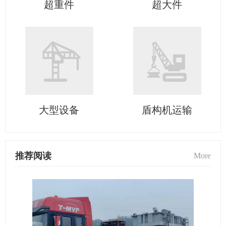
超重件
超大件
大型设备
盾构机运输
推荐阅读
More