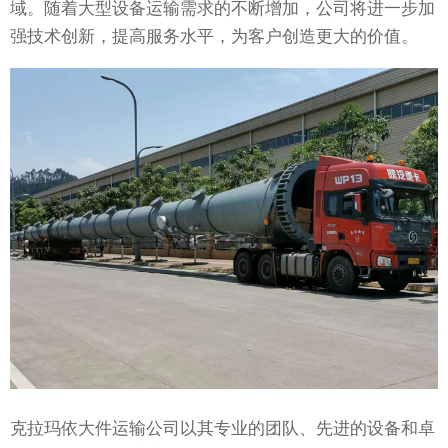
域。随着大型设备运输需求的不断增加，公司将进一步加
强技术创新，提高服务水平，为客户创造更大的价值。
克拉玛依大件运输公司以其专业的团队、先进的设备和卓