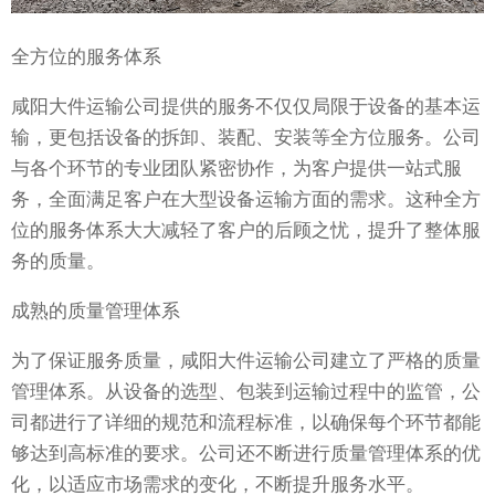
全方位的服务体系
咸阳大件运输公司提供的服务不仅仅局限于设备的基本运
输，更包括设备的拆卸、装配、安装等全方位服务。公司
与各个环节的专业团队紧密协作，为客户提供一站式服
务，全面满足客户在大型设备运输方面的需求。这种全方
位的服务体系大大减轻了客户的后顾之忧，提升了整体服
务的质量。
成熟的质量管理体系
为了保证服务质量，咸阳大件运输公司建立了严格的质量
管理体系。从设备的选型、包装到运输过程中的监管，公
司都进行了详细的规范和流程标准，以确保每个环节都能
够达到高标准的要求。公司还不断进行质量管理体系的优
化，以适应市场需求的变化，不断提升服务水平。