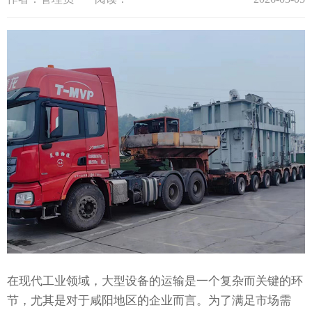
在现代工业领域，大型设备的运输是一个复杂而关键的环
节，尤其是对于咸阳地区的企业而言。为了满足市场需