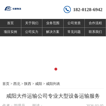
182-0128-6942
首页
关于我们
业务范围
公司资质
合作流程
项目实例
公司实力
解决方案
常见问题
联系我们
首页
>
西北
>
陕西
>
咸阳
>
咸阳列表
咸阳大件运输公司专业大型设备运输服务
作者：管理员
阅读：
2026-03-05