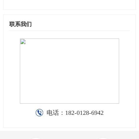
联系我们
电话：
182-0128-6942