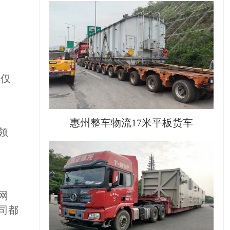
不仅
惠州整车物流17米平板货车
领
网
司都