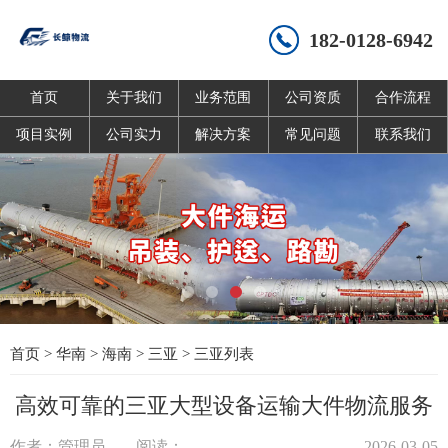
182-0128-6942
首页
关于我们
业务范围
公司资质
合作流程
项目实例
公司实力
解决方案
常见问题
联系我们
首页
>
华南
>
海南
>
三亚
>
三亚列表
高效可靠的三亚大型设备运输大件物流服务
作者：管理员
阅读：
2026-03-05