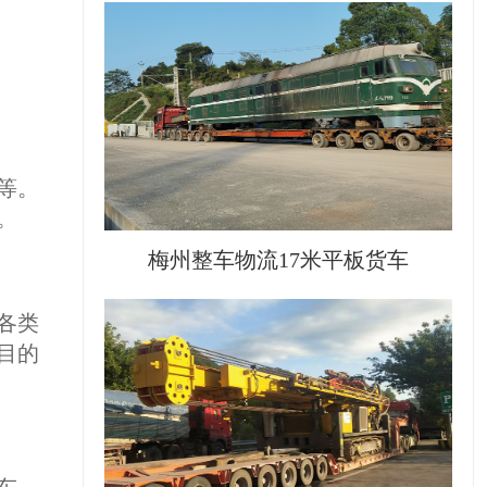
等。
。
梅州整车物流17米平板货车
各类
目的