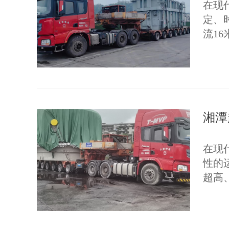
在现
定、
流1
湘潭
在现
性的
超高