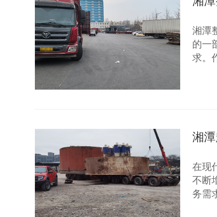
湘潭
湘潭
的一
求。
湘潭
在现
不断
务需