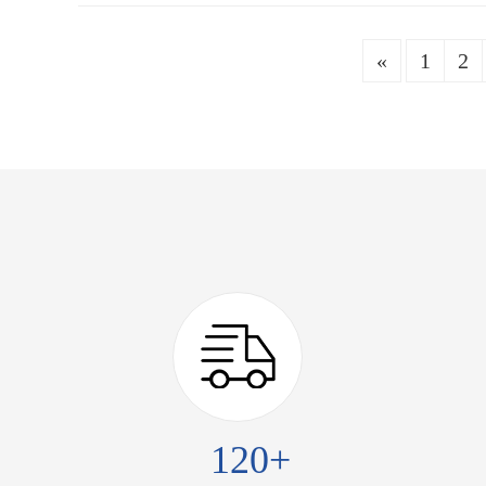
«
1
2
120+