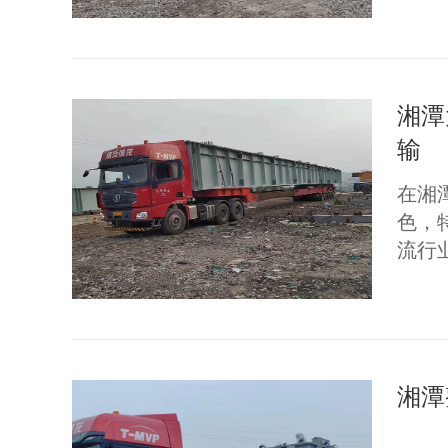
湘潭
输
在湘
色，
流行
湘潭