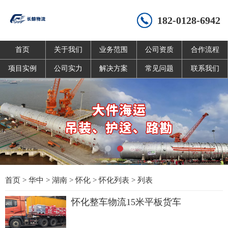
182-0128-6942
首页
关于我们
业务范围
公司资质
合作流程
项目实例
公司实力
解决方案
常见问题
联系我们
首页
>
华中
>
湖南
>
怀化
>
怀化列表
> 列表
怀化整车物流15米平板货车