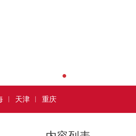
海
天津
重庆