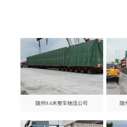
随州9.6米整车物流公司
随