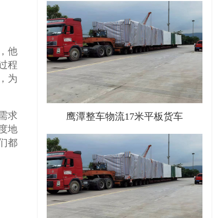
，他
过程
，为
需求
鹰潭整车物流17米平板货车
度地
们都