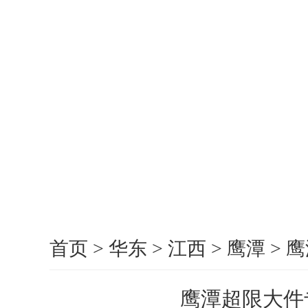
首页
>
华东
>
江西
>
鹰潭
>
鹰
鹰潭超限大件