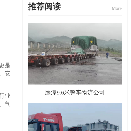
推荐阅读
More
更是
、安
鹰潭9.6米整车物流公司
行业
、气