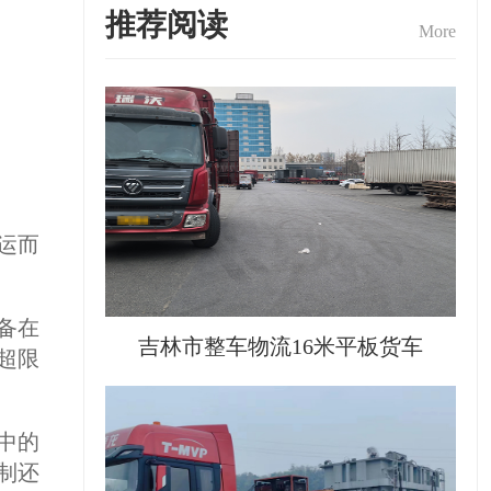
推荐阅读
More
运而
备在
吉林市整车物流16米平板货车
超限
中的
制还