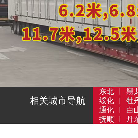
东北
黑
相关城市导航
绥化
牡
通化
白
抚顺
丹