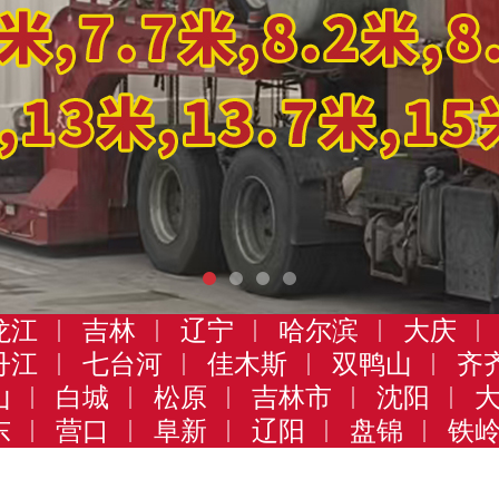
龙江
吉林
辽宁
哈尔滨
大庆
丹江
七台河
佳木斯
双鸭山
齐
山
白城
松原
吉林市
沈阳
东
营口
阜新
辽阳
盘锦
铁