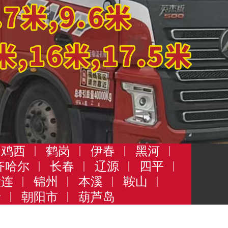
鸡西
鹤岗
伊春
黑河
齐哈尔
长春
辽源
四平
大连
锦州
本溪
鞍山
岭
朝阳市
葫芦岛