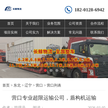
182-0128-6942
首页
关于我们
业务范围
公司资质
合作流程
项目实例
公司实力
解决方案
常见问题
联系我们
首页
>
东北
>
辽宁
>
营口
>
营口列表
营口专业超限运输公司，盾构机运输
作者：管理员
阅读：
2026-03-05