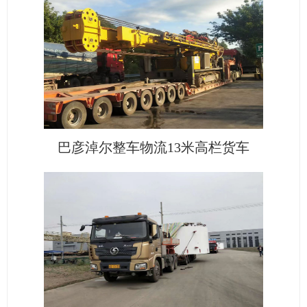
巴彦淖尔整车物流13米高栏货车