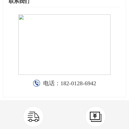
联系我们
电话：
182-0128-6942