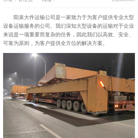
阳泉大件运输公司是一家致力于为客户提供专业大型
设备运输服务的公司。我们深知大型设备的运输对于企业
来说是一项重要而复杂的任务，因此我们以高效、安全、
可靠为原则，为客户提供全方位的解决方案。