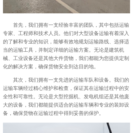
首先，我们拥有一支经验丰富的团队，其中包括运输
专家、工程师和技术人员。他们对大型设备运输有着深入
的了解和专业的知识，能够有效地规划运输路线、选择适
当的运输工具，并制定详细的运输方案。无论是建筑机
械、工业设备还是其他大件货物，我们都能为您提供定制
化的解决方案，确保货物安全到达目的地。
其次，我们拥有一支先进的运输车队和设备。我们的
运输车辆经过精心维护和检查，保证其在运输过程中的安
全性和可靠性。无论是大型挖掘机、发电机组还是其他庞
大的设备，我们都能提供适合的运输车辆和专业的装卸设
备，确保货物在运输过程中得到妥善的保护。