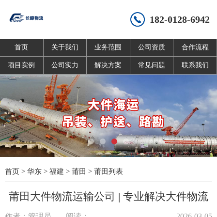
182-0128-6942
首页
关于我们
业务范围
公司资质
合作流程
项目实例
公司实力
解决方案
常见问题
联系我们
首页
>
华东
>
福建
>
莆田
>
莆田列表
莆田大件物流运输公司 | 专业解决大件物流
作者：管理员
阅读：
2026-03-05