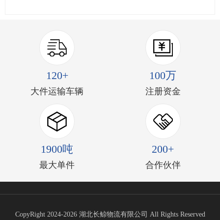
120+
100万
大件运输车辆
注册资金
1900吨
200+
最大单件
合作伙伴
CopyRight 2024-2026 湖北长鲸物流有限公司 All Rights Reserved