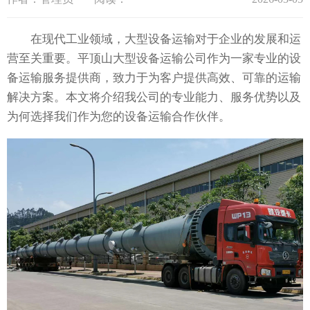
在现代工业领域，大型设备运输对于企业的发展和运
营至关重要。平顶山大型设备运输公司作为一家专业的设
备运输服务提供商，致力于为客户提供高效、可靠的运输
解决方案。本文将介绍我公司的专业能力、服务优势以及
为何选择我们作为您的设备运输合作伙伴。