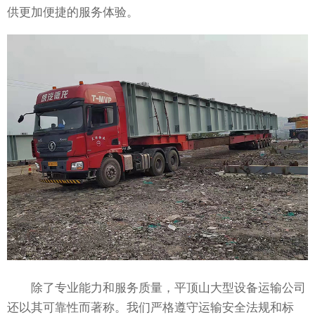
供更加便捷的服务体验。
除了专业能力和服务质量，平顶山大型设备运输公司
还以其可靠性而著称。我们严格遵守运输安全法规和标