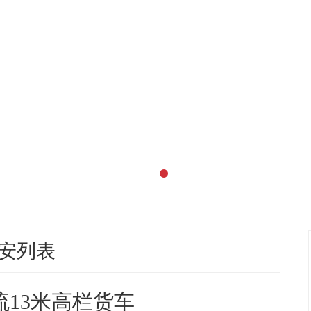
安列表
流13米高栏货车