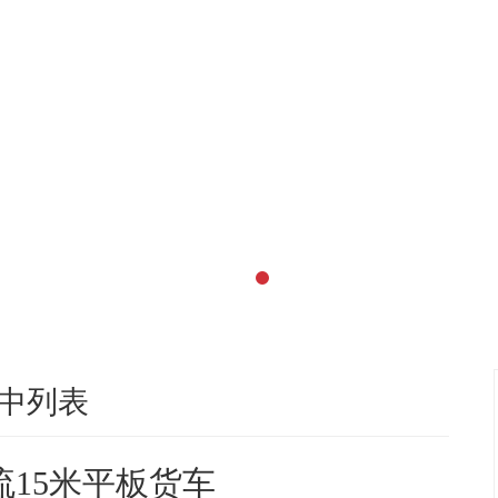
中列表
流15米平板货车