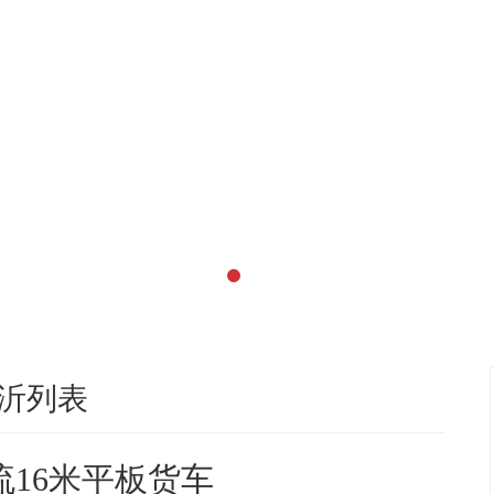
沂列表
流16米平板货车