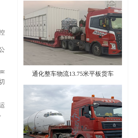
控
公
严
通化整车物流13.75米平板货车
切
运
。