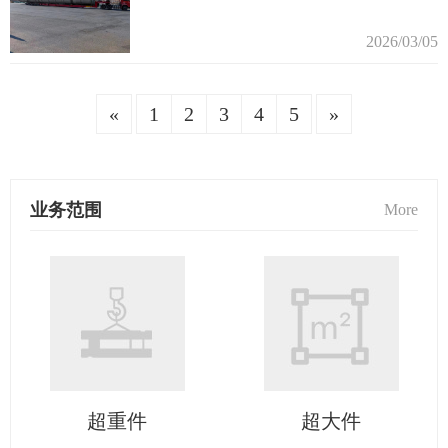
2026/03/05
«
1
2
3
4
5
»
业务范围
More
超重件
超大件