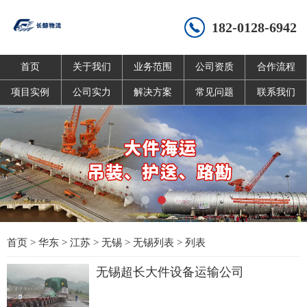
182-0128-6942
首页
关于我们
业务范围
公司资质
合作流程
项目实例
公司实力
解决方案
常见问题
联系我们
首页
>
华东
>
江苏
>
无锡
>
无锡列表
> 列表
无锡超长大件设备运输公司