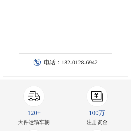
电话：
182-0128-6942
120+
100万
大件运输车辆
注册资金