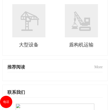
大型设备
盾构机运输
推荐阅读
More
联系我们
电话