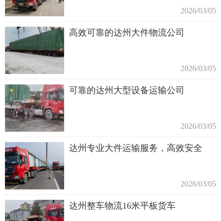
2026/03/05
高效可靠的达州大件物流公司
2026/03/05
可靠的达州大型设备运输公司
2026/03/05
达州专业大件运输服务，高效安全
2026/03/05
达州整车物流16米平板货车