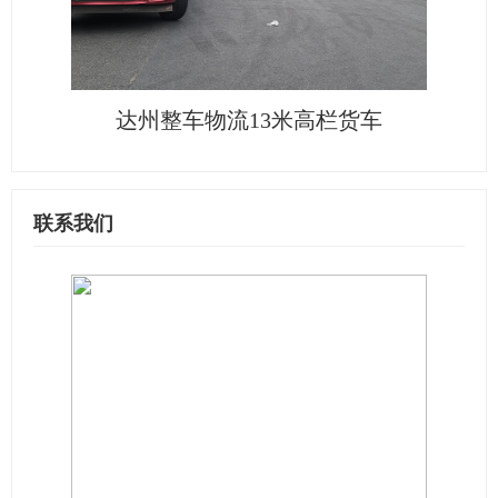
达州整车物流13米高栏货车
联系我们