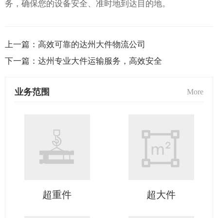
务，确保您的设备安全、准时地到达目的地。
上一篇：
高效可靠的达州大件物流公司
下一篇：
达州专业大件运输服务，高效安全
业务范围
More
超重件
超大件