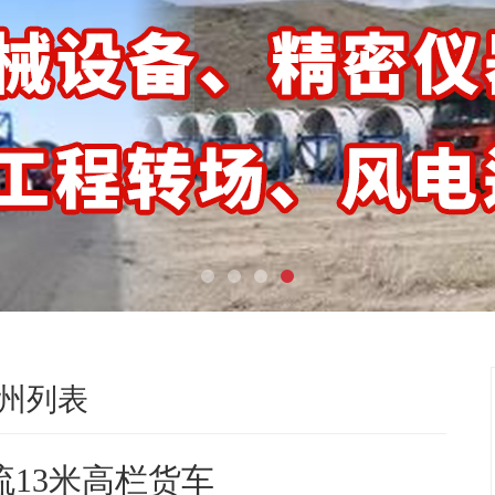
州列表
流13米高栏货车