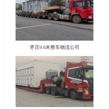
枣庄9.6米整车物流公司