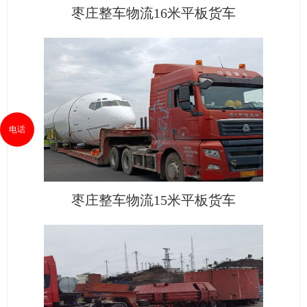
枣庄整车物流16米平板货车
电话
枣庄整车物流15米平板货车