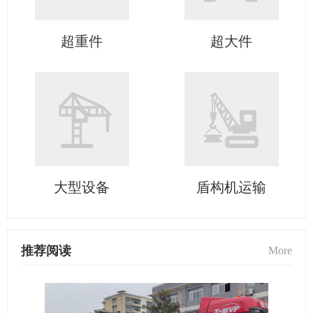
超重件
超大件
大型设备
盾构机运输
推荐阅读
More