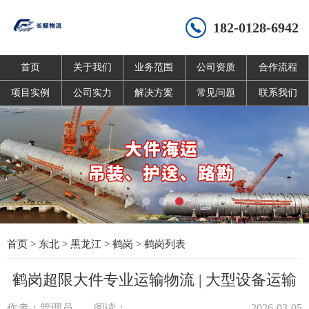
182-0128-6942
首页
关于我们
业务范围
公司资质
合作流程
项目实例
公司实力
解决方案
常见问题
联系我们
首页
>
东北
>
黑龙江
>
鹤岗
>
鹤岗列表
鹤岗超限大件专业运输物流 | 大型设备运输
作者：管理员
阅读：
2026-03-05