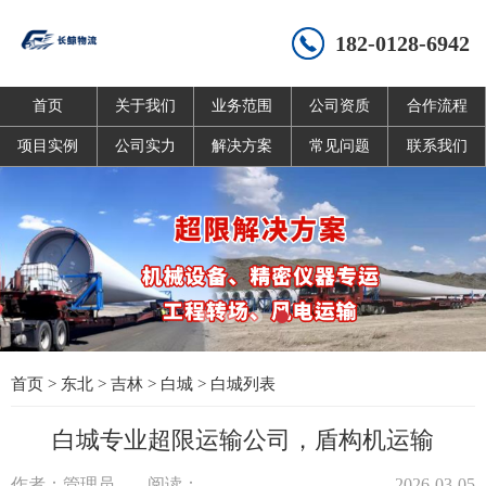
182-0128-6942
首页
关于我们
业务范围
公司资质
合作流程
项目实例
公司实力
解决方案
常见问题
联系我们
首页
>
东北
>
吉林
>
白城
>
白城列表
白城专业超限运输公司，盾构机运输
作者：管理员
阅读：
2026-03-05