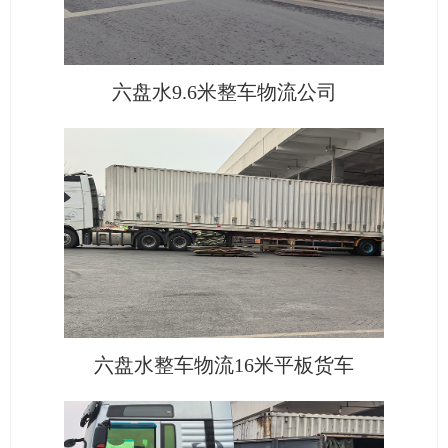
六盘水9.6米整车物流公司
六盘水整车物流16米平板货车