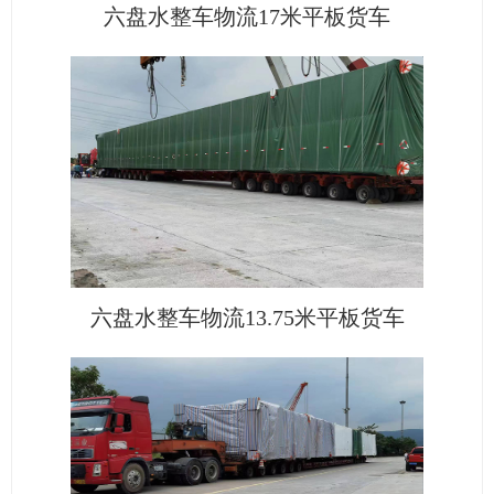
六盘水整车物流17米平板货车
六盘水整车物流13.75米平板货车