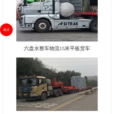
电话
六盘水整车物流15米平板货车