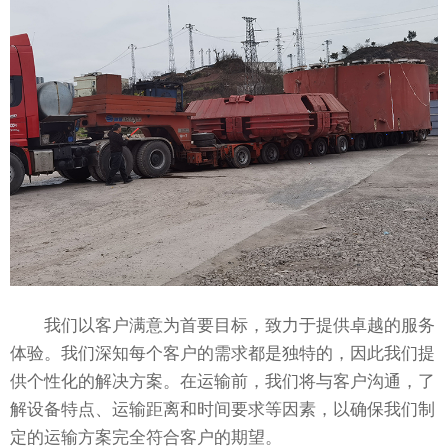
我们以客户满意为首要目标，致力于提供卓越的服务
体验。我们深知每个客户的需求都是独特的，因此我们提
供个性化的解决方案。在运输前，我们将与客户沟通，了
解设备特点、运输距离和时间要求等因素，以确保我们制
定的运输方案完全符合客户的期望。