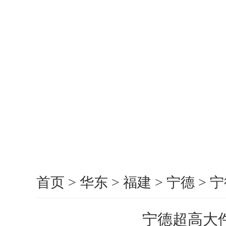
首页
>
华东
>
福建
>
宁德
>
宁
宁德超高大