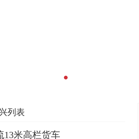
兴列表
流13米高栏货车