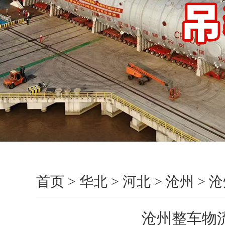
首页
>
华北
>
河北
>
沧州
>
沧
沧州整车物