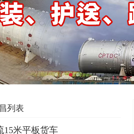
昌列表
流15米平板货车