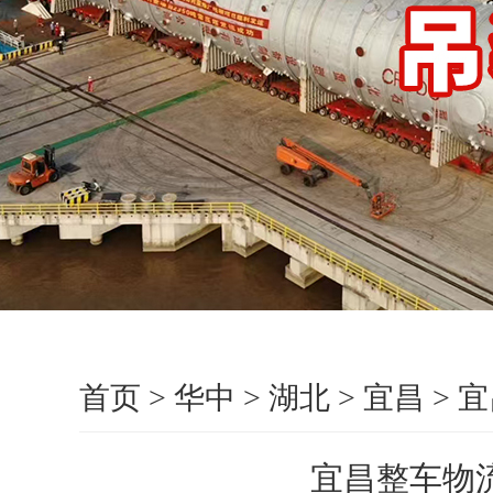
首页
>
华中
>
湖北
>
宜昌
>
宜
宜昌整车物