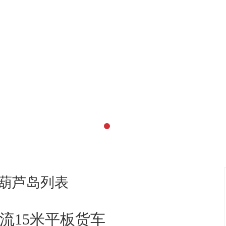
葫芦岛列表
流15米平板货车