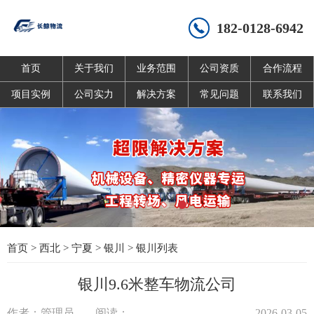
182-0128-6942
首页
关于我们
业务范围
公司资质
合作流程
项目实例
公司实力
解决方案
常见问题
联系我们
首页
>
西北
>
宁夏
>
银川
>
银川列表
银川9.6米整车物流公司
作者：管理员
阅读：
2026-03-05