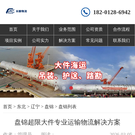
182-0128-6942
首页
关于我们
业务范围
公司资质
合作流程
项目实例
公司实力
解决方案
常见问题
联系我们
首页
>
东北
>
辽宁
>
盘锦
>
盘锦列表
盘锦超限大件专业运输物流解决方案
作者：管理员
阅读：
2026-03-05